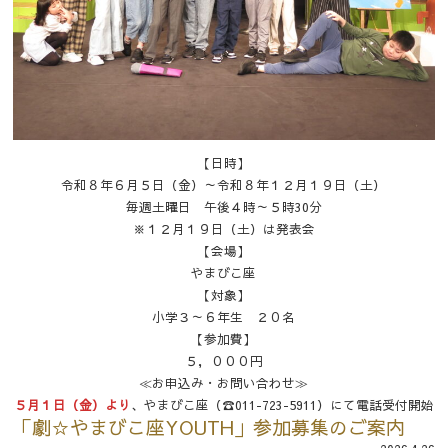
【日時】
令和８年６月５日（金）～令和８年１２月１９日（土）
毎週土曜日 午後４時～５時30分
※１２月１９日（土）は発表会
【会場】
やまびこ座
【対象】
小学３～６年生 ２０名
【参加費】
５，０００円
≪お申込み・お問い合わせ≫
５月１日（金）より
、やまびこ座（☎011-723-5911）にて電話受付開始
「劇☆やまびこ座YOUTH」参加募集のご案内