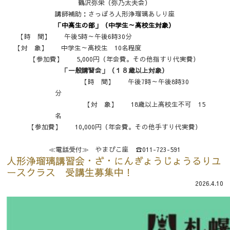
鶴沢弥栄（弥乃太夫会）
講師補助：さっぽろ人形浄瑠璃あしり座
「中高生の部」（中学生～高校生対象）
【時 間】 午後5時～午後6時30分
【対 象】 中学生～高校生 10名程度
【参加費】 5,000円（年会費。その他指すり代実費）
「一般講習会」（１８歳以上対象）
【時 間】 午後7時～午後8時30
分
【対 象】 18歳以上高校生不可 15
名
【参加費】 10,000円（年会費。その他手すり代実費）
≪電話受付≫ やまびこ座 ☎011-723-591
人形浄瑠璃講習会・ざ・にんぎょうじょうるりユ
ースクラス 受講生募集中！
2026.4.10