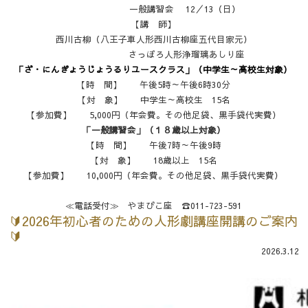
一般講習会 12／13（日）
【講 師】
西川古柳（八王子車人形西川古柳座五代目家元）
さっぽろ人形浄瑠璃あしり座
「ざ・にんぎょうじょうるりユースクラス」（中学生～高校生対象）
【時 間】 午後5時～午後6時30分
【対 象】 中学生～高校生 15名
【参加費】 5,000円（年会費。その他足袋、黒手袋代実費）
「一般講習会」（１８歳以上対象）
【時 間】 午後7時～午後9時
【対 象】 18歳以上 15名
【参加費】 10,000円（年会費。その他足袋、黒手袋代実費）
≪電話受付≫ やまびこ座 ☎011-723-591
🔰2026年初心者のための人形劇講座開講のご案内
🔰
2026.3.12