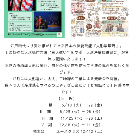
江戸時代より受け継がれてきた日本の伝統芸能『人形浄瑠璃』。
その特殊な人形操作方法“三人遣い”を学ぶ「人形浄瑠璃講習会」が今
年も開講いたします！
本物の浄瑠璃人形に触れ、自分の体や声を使って古典の舞台を楽しく学
びます。
12月には人形遣い、太夫、三味線の三業による発表会を開催。
道内で人形浄瑠璃を学べるのはやまびこ座だけ！お電話にて申込受付中
です！
【日 程】
Ⅰ 期 5／19（火）～ 22（金）
Ⅱ 期 8／25（火）～ 28（金）
Ⅲ 期 11／25（水）～28（土）
Ⅳ 期 12／8（火）～ 11（金）
発表会 ユースクラス 12／12（土）