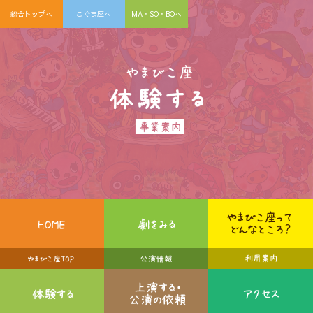
総合トップへ
こぐま座へ
MA・SO・BOへ