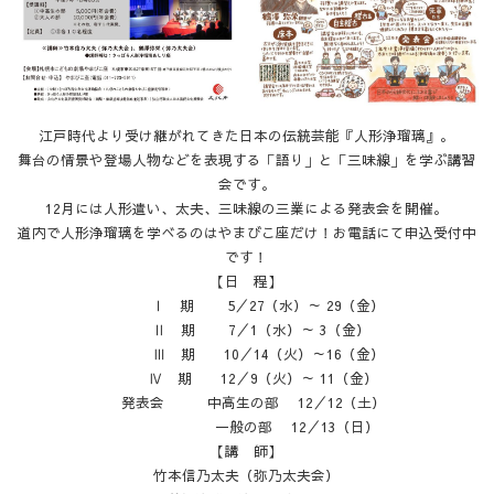
江戸時代より受け継がれてきた日本の伝統芸能『人形浄瑠璃』。
舞台の情景や登場人物などを表現する「語り」と「三味線」を学ぶ講習
会です。
12月には人形遣い、太夫、三味線の三業による発表会を開催。
道内で人形浄瑠璃を学べるのはやまびこ座だけ！お電話にて申込受付中
です！
【日 程】
Ⅰ 期 5／27（水）～ 29（金）
Ⅱ 期 7／1（水）～ 3（金）
Ⅲ 期 10／14（火）～16（金）
Ⅳ 期 12／9（火）～ 11（金）
発表会 中高生の部 12／12（土）
一般の部 12／13（日）
【講 師】
竹本信乃太夫（弥乃太夫会）