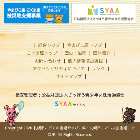
総合トップ
やまびこ座トップ
こぐま座トップ
歴史・沿革
団体紹介
お問い合わせ
個人情報取扱規程
アクセシビリティについて
リンク
サイトマップ
指定管理者：公益財団法人さっぽろ青少年女性活動協会
Copyright
2026 札幌市こどもの劇場やまびこ座・札幌市こども人形劇場こぐ
ま座. All Rights Reserved.