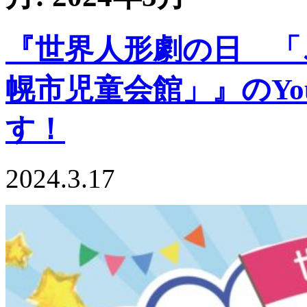
『世界人形劇の日 「
幌市児童会館」』のYo
す！
2024.3.17