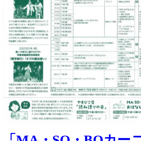
「MA・SO・BOカ