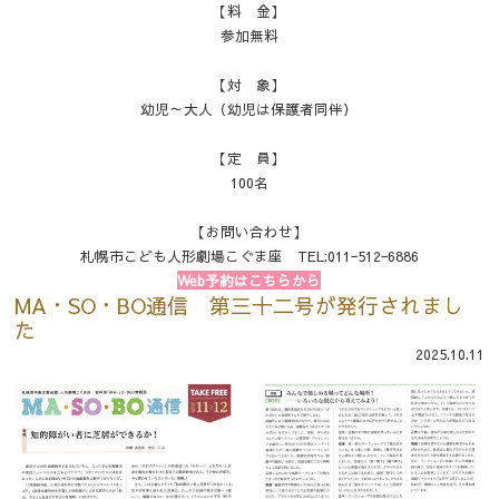
【料 金】
参加無料
【対 象】
幼児～大人（幼児は保護者同伴）
【定 員】
100名
【お問い合わせ】
札幌市こども人形劇場こぐま座 TEL:011ｰ512ｰ6886
Web予約はこちらから
MA・SO・BO通信 第三十二号が発行されまし
た
2025.10.11