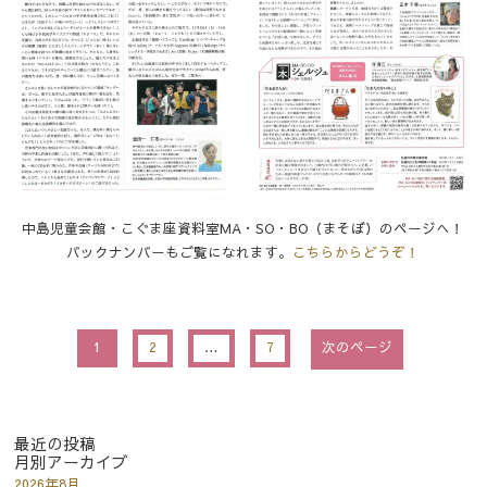
中島児童会館・こぐま座資料室MA・SO・BO（まそぼ）のページへ！
バックナンバーもご覧になれます。
こちらからどうぞ！
1
2
…
7
次のページ
最近の投稿
月別アーカイブ
2026年8月