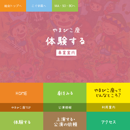
総合トップへ
こぐま座へ
MA・SO・BOへ