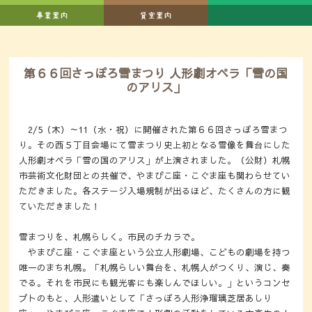
第６６回さっぽろ雪まつり 人形劇オペラ「雪の国
のアリス」
2/5（木）～11（水・祝）に開催された第６６回さっぽろ雪まつ
り。その西５丁目会場にて雪まつり史上初となる雪像を舞台にした
人形劇オペラ「雪の国のアリス」が上演されました。（公財）札幌
市芸術文化財団との共催で、やまびこ座・こぐま座も関わらせてい
ただきました。各ステージ入場規制が出るほど、たくさんの方に観
ていただきました！
雪まつりを、札幌らしく。市民のチカラで。
やまびこ座・こぐま座という公立人形劇場、こどもの劇場を持つ
唯一のまち札幌。「札幌らしい舞台を、札幌人がつくり、演じ、奏
でる。それを市民にも観光客にも楽しんでほしい。」というコンセ
プトのもと、人形遣いとして「さっぽろ人形浄瑠璃芝居あしり