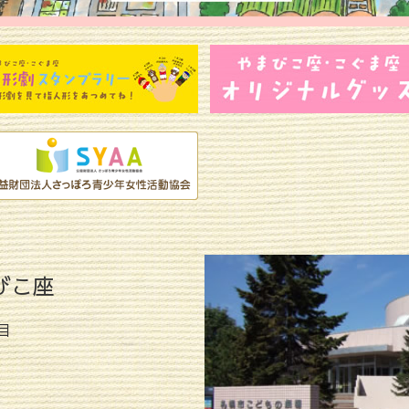
びこ座
目