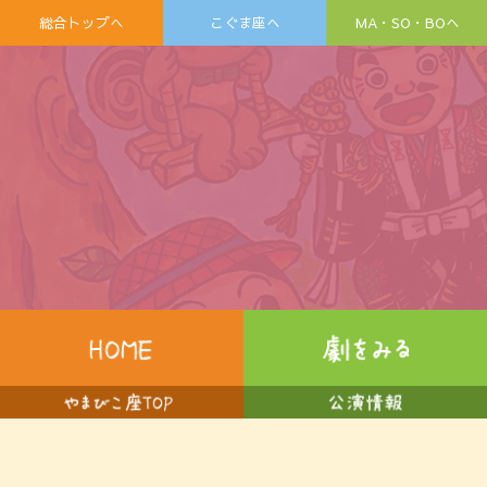
総合トップへ
こぐま座へ
MA・SO・BOへ