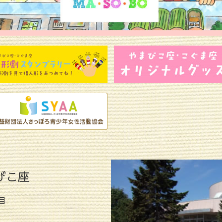
びこ座
目