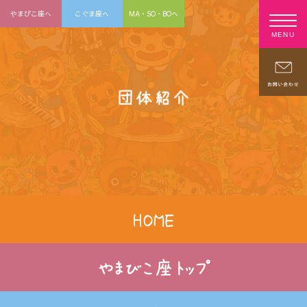
やまびこ座へ
こぐま座へ
MA・SO・BOへ
MENU